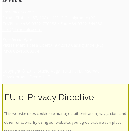
SHINE SRL
Customer Service
Strada Statale 467, 10/a - 42013 Casalgrande (RE)
Tel/Phone +39 0522-770688 • Fax. +39 0522-849938
info@shineitalia.com
Registered office
Piazza Martiri della Libertà, 9 42013 Casalgrande (RE)
P.IVA 02416060354
Copyright © 2019. Studio Vega. Tutti i diritti riservati |
Development
Evertech.IT
EU e-Privacy Directive
This website uses cookies to manage authentication, navigation, and
other functions. By using our website, you agree that we can place
these types of cookies on your device.