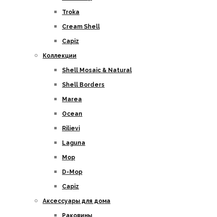
Troka
Cream Shell
Capiz
Коллекции
Shell Mosaic & Natural
Shell Borders
Marea
Ocean
Rilievi
Laguna
Mop
D-Mop
Capiz
Аксессуары для дома
Раковины