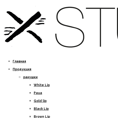
Главная
Продукция
ракушки
White Lip
Paua
Gold lip
Black Lip
Brown Lip